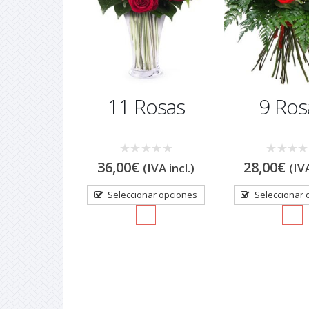
e flores
11 Rosas
9 Ros
das 3
0
0
36,00
€
28,00
€
(IVA incl.)
(IVA
out
out
of
of
5
5
(IVA incl.)
Seleccionar opciones
Seleccionar 
 al carrito