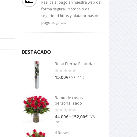
Realice el pago en nuestra web de
forma segura. Protocolo de
seguridad https y plataformas de
pago seguras.
DESTACADO
Rosa Eterna Estándar
15,00
€
0
(IVA incl.)
out
of
5
Ramo de rosas
personalizado
Rango
-
44,00
€
152,00
€
0
(IVA
out
de
incl.)
of
precios:
5
desde
6 Rosas