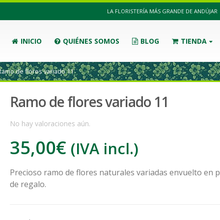
LA FLORISTERÍA MÁS GRANDE DE ANDÚJAR
INICIO
QUIÉNES SOMOS
BLOG
TIENDA
Ramo de flores variado 11
Ramo de flores variado 11
No hay valoraciones aún.
35,00
€
(IVA incl.)
Precioso ramo de flores naturales variadas envuelto en 
de regalo.