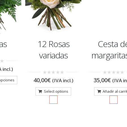
as
12 Rosas
Cesta d
variadas
margarita
 incl.)
0
0
40,00
€
35,00
€
(IVA incl.)
(IVA in
opciones
out
out
of
of
5
5
Select options
Añadir al carri