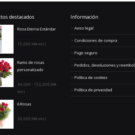
tos destacados
Información
Aviso legal
Rosa Eterna Estándar
Condiciones de compra
0
15,00
€
(IVA incl.)
out
of
Pago seguro
5
Ramo de rosas
Pedidos, devoluciones y reembo
personalizado
Política de cookies
0
Rango
-
44,00
€
152,00
€
(IVA
out
Política de privacidad
of
de
incl.)
5
precios:
6 Rosas
desde
44,00€
0
20,00
€
(IVA incl.)
hasta
out
of
152,00€
5