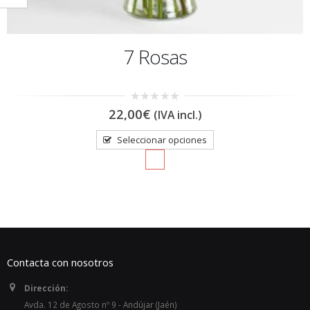
7 Rosas
0
22,00
€
(IVA incl.)
out
of
5
Seleccionar opciones
Contacta con nosotros
Dirección:
Avda. 12 de Agosto nº 9 - Andújar (Jaén)