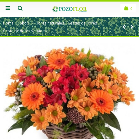
0
Home
Shop
Flores naturales
,
Cestas de flores
Cesta de flores variadas 1