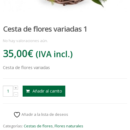
Cesta de flores variadas 1
No hay valoraciones aún.
35,00
€
(IVA incl.)
Cesta de flores variadas
:
Añadir al carrito
€
Añadir a la lista de deseos
Categorías:
Cestas de flores
,
Flores naturales