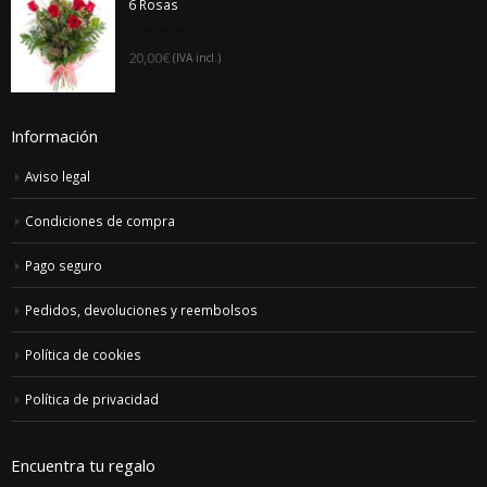
6 Rosas
desde
44,00€
0
20,00
€
(IVA incl.)
out
hasta
of
5
152,00€
Información
Aviso legal
Condiciones de compra
Pago seguro
Pedidos, devoluciones y reembolsos
Política de cookies
Política de privacidad
Encuentra tu regalo