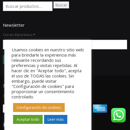
Buscar
Newsletter
Correo Electrónico
*
Usamos cookies en nuestro sitio web
para brindarle la experiencia más
relevante recordando sus
preferencias y visitas repetidas. Al
hacer clic en "Aceptar todo", acepta
el uso de TODAS las cookies. Sin
embargo, puede visitar
"Configuración de cookies" para
proporcionar un consentimiento
© Copyright 2023. Todos los derechos reservados.
controlado.
Configuración de cookies
Aceptar todo
Leer más