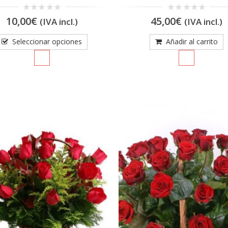
0
0
10,00
€
45,00
€
(IVA incl.)
(IVA incl.)
out
out
of
of
5
5
Seleccionar opciones
Añadir al carrito