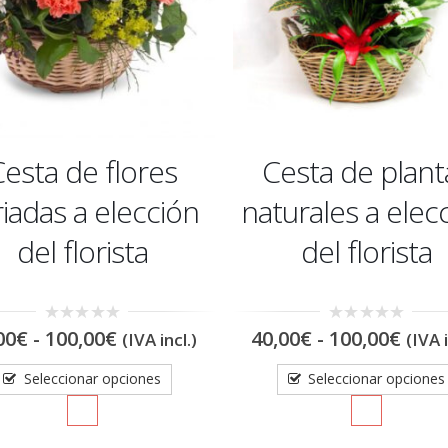
esta de flores
Cesta de plant
riadas a elección
naturales a elec
del florista
del florista
Rango
Ran
0
0
00
€
-
100,00
€
40,00
€
-
100,00
€
(IVA incl.)
(IVA i
out
out
de
de
of
of
precios:
preci
5
5
Seleccionar opciones
Seleccionar opciones
desde
desd
40,00€
40,0
hasta
hast