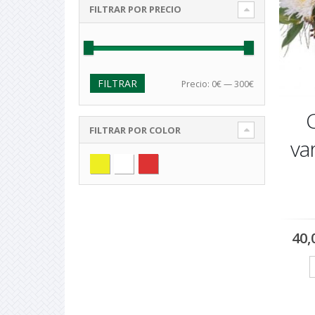
FILTRAR POR PRECIO
FILTRAR
Precio
Precio
Precio:
0€
—
300€
mínimo
máximo
C
FILTRAR POR COLOR
va
Amarilla
Blanca
Roja
40,