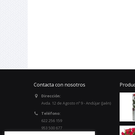
Contacta con nosotros
Produc
Dirección:
Avda. 12 de Agosto nº 9 - Andújar (Jaén)
Teléfono:
622 256 159
953 500 677