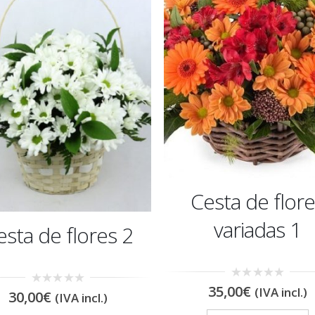
Cesta de flor
variadas 1
esta de flores 2
0
35,00
€
(IVA incl.)
0
30,00
€
(IVA incl.)
out
out
of
of