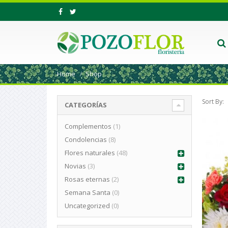
Home
Shop
Sort By:
CATEGORÍAS
Complementos
(1)
Condolencias
(8)
Flores naturales
(48)
Novias
(3)
Rosas eternas
(2)
Semana Santa
(0)
o
o
Uncategorized
(0)
mo
mo