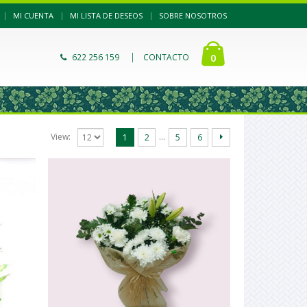
|
MI CUENTA
MI LISTA DE DESEOS
SOBRE NOSOTROS
|
0
622 256 159
CONTACTO
…
View:
1
2
5
6