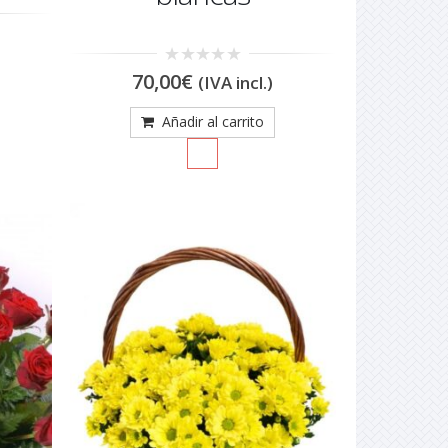
0
70,00
€
(IVA incl.)
out
of
5
Añadir al carrito