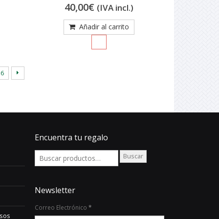
0
40,00
€
(IVA incl.)
out
of
5
Añadir al carrito
6
Encuentra tu regalo
Buscar
Newsletter
Correo Electrónico
*
lsos