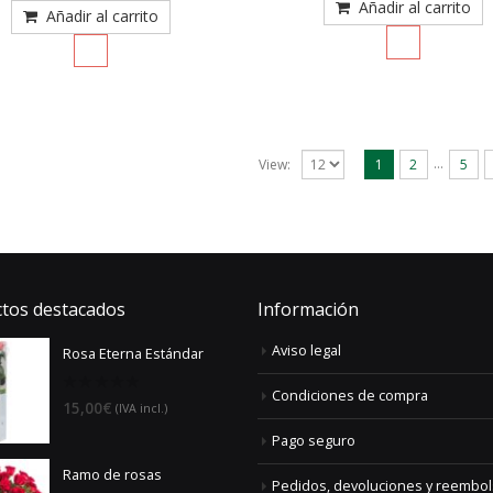
5
Añadir al carrito
5
Añadir al carrito
…
View:
1
2
5
tos destacados
Información
Aviso legal
Rosa Eterna Estándar
Condiciones de compra
0
15,00
€
(IVA incl.)
out
of
Pago seguro
5
Ramo de rosas
Pedidos, devoluciones y reembo