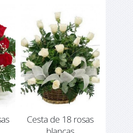
00€
sas
Cesta de 18 rosas
blancas