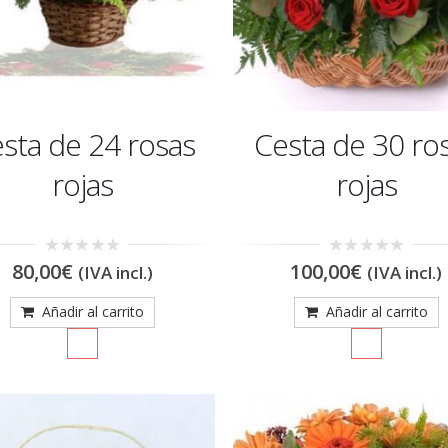
sta de 24 rosas
Cesta de 30 ro
rojas
rojas
0
0
80,00
€
100,00
€
(IVA incl.)
(IVA incl.)
out
out
of
of
5
5
Añadir al carrito
Añadir al carrito