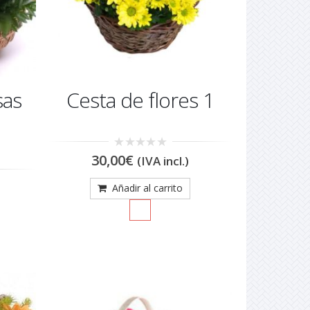
sas
Cesta de flores 1
0
30,00
€
(IVA incl.)
out
of
5
Añadir al carrito