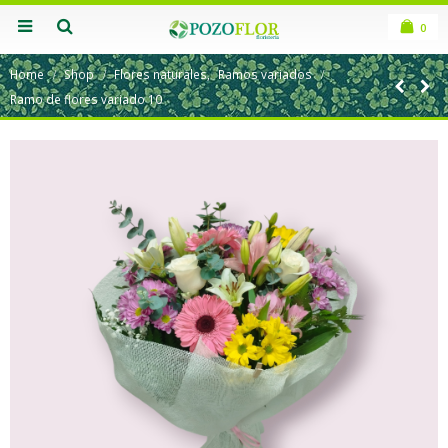
0
Home
Shop
Flores naturales
,
Ramos variados
Ramo de flores variado 10