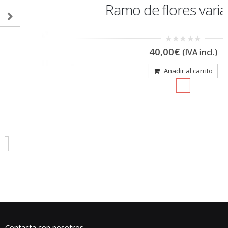
Ramo de flores variado 13
0
40,00
€
(IVA incl.)
out
of
5
Añadir al carrito
Contacta con nosotros
Dirección:
Avda. 12 de Agosto nº 9 - Andújar (Jaén)
Teléfono:
622 256 159