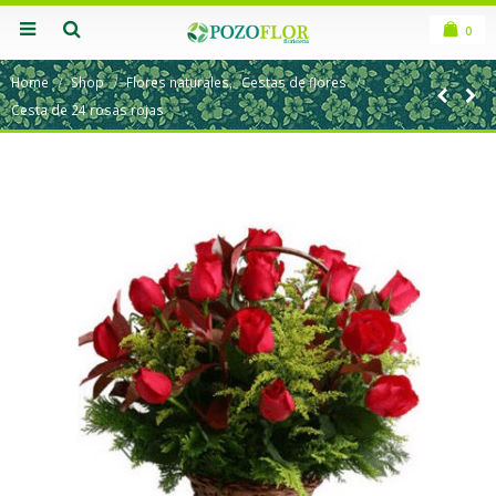
0
Home
Shop
Flores naturales
,
Cestas de flores
Cesta de 24 rosas rojas