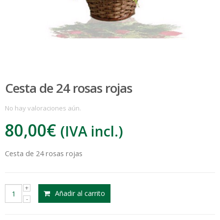
Cesta de 24 rosas rojas
No hay valoraciones aún.
80,00
€
(IVA incl.)
:
Cesta de 24 rosas rojas
€
Añadir al carrito