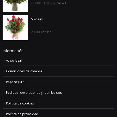
of
5
152,00€
Información
Aviso legal
Condiciones de compra
Pago seguro
Pedidos, devoluciones y reembolsos
Política de cookies
Política de privacidad
Encuentra tu regalo
Buscar