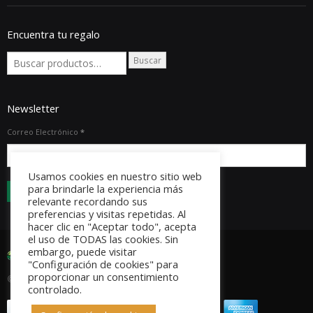
Newsletter
Correo Electrónico
*
Usamos cookies en nuestro sitio web
para brindarle la experiencia más
© Copyright 2023. Todos los derechos reservados.
relevante recordando sus
preferencias y visitas repetidas. Al
hacer clic en "Aceptar todo", acepta
el uso de TODAS las cookies. Sin
embargo, puede visitar
"Configuración de cookies" para
proporcionar un consentimiento
controlado.