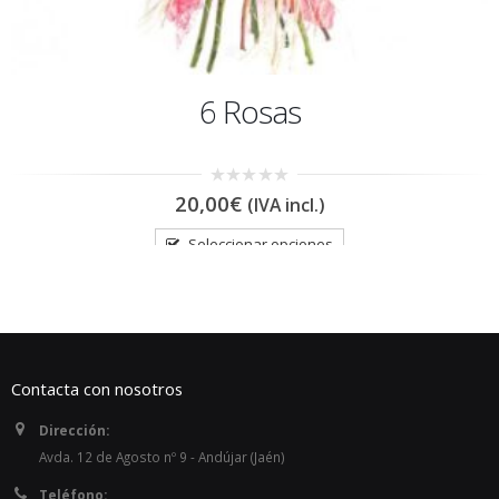
6 Rosas
0
20,00
€
(IVA incl.)
out
of
5
Seleccionar opciones
Contacta con nosotros
Dirección: