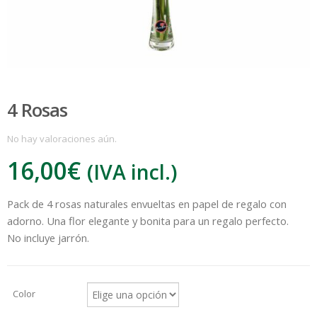
4 Rosas
No hay valoraciones aún.
16,00
€
(IVA incl.)
:
Pack de 4 rosas naturales envueltas en papel de regalo con
adorno. Una flor elegante y bonita para un regalo perfecto.
€
No incluye jarrón.
Color