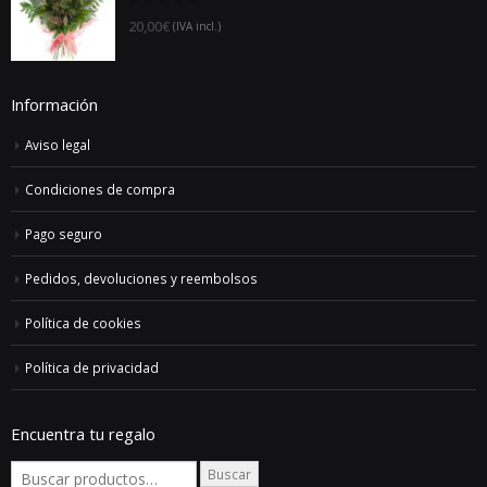
precios:
6 Rosas
desde
44,00€
0
20,00
€
(IVA incl.)
out
hasta
of
5
152,00€
Información
Aviso legal
Condiciones de compra
Pago seguro
Pedidos, devoluciones y reembolsos
Política de cookies
Política de privacidad
Encuentra tu regalo