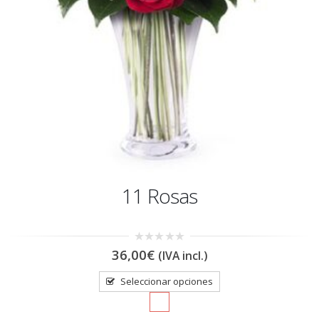
11 Rosas
0
36,00
€
(IVA incl.)
out
of
5
Seleccionar opciones