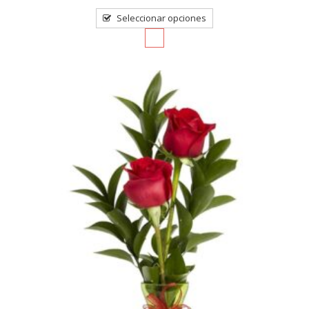
of
5
Seleccionar opciones