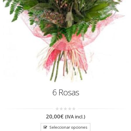
6 Rosas
0
20,00
€
(IVA incl.)
out
of
5
Seleccionar opciones