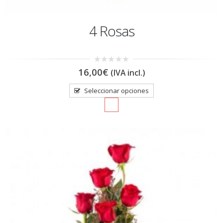
4 Rosas
0
16,00
€
(IVA incl.)
out
of
5
Seleccionar opciones