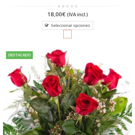
0
18,00
€
(IVA incl.)
out
of
5
Seleccionar opciones
DESTACADO