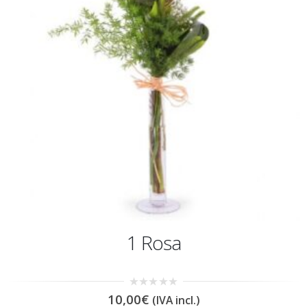
1 Rosa
0
10,00
€
(IVA incl.)
out