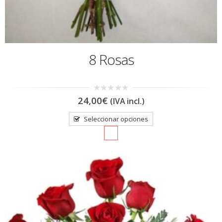
8 Rosas
0
24,00
€
(IVA incl.)
out
of
5
Seleccionar opciones