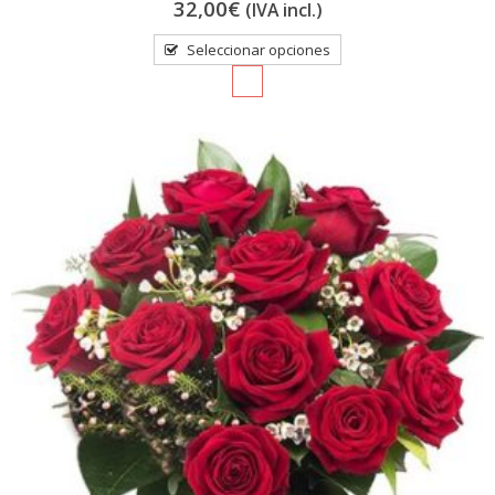
0
32,00
€
(IVA incl.)
out
of
5
Seleccionar opciones