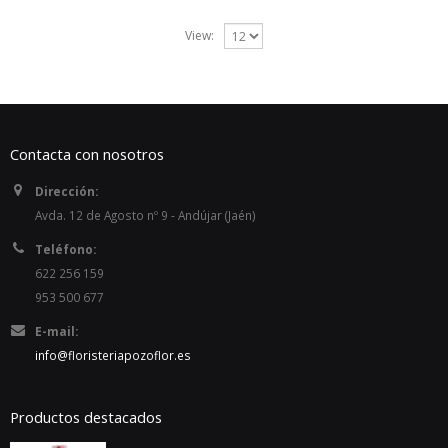
View:
Contacta con nosotros
Dirección:
Avda. 12 de Agosto nº 9 - Andújar (Jaén)
Teléfono:
622 256 159
953 500 677
E-mail:
info@floristeriapozoflor.es
Productos destacados