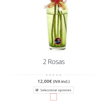
2 Rosas
0
12,00
€
(IVA incl.)
out
of
5
Seleccionar opciones