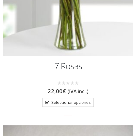
7 Rosas
0
22,00
€
(IVA incl.)
out
of
5
Seleccionar opciones