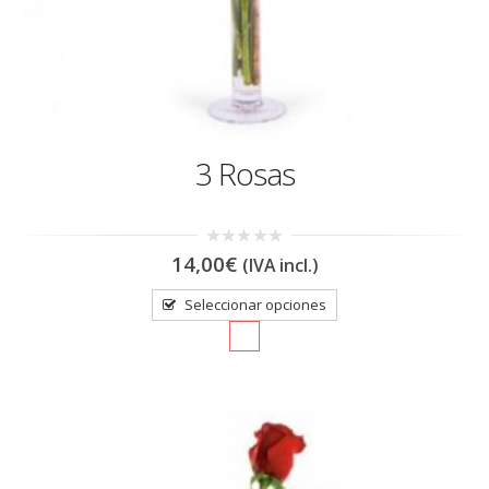
3 Rosas
0
14,00
€
(IVA incl.)
out
of
5
Seleccionar opciones