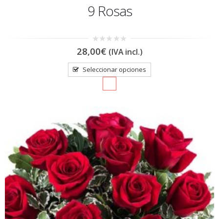
9 Rosas
0
28,00
€
(IVA incl.)
out
of
5
Seleccionar opciones