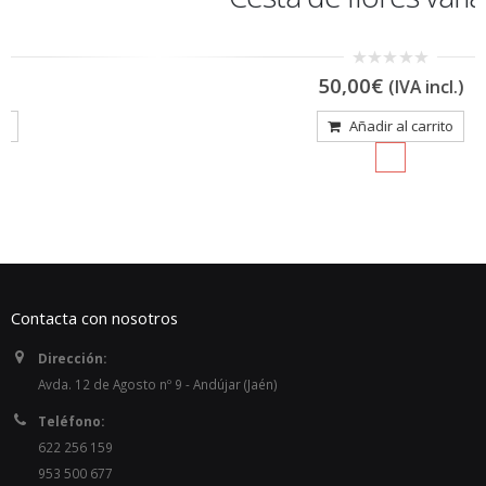
0
50,00
€
(IVA incl.)
out
of
5
Añadir al carrito
Contacta con nosotros
Dirección:
Avda. 12 de Agosto nº 9 - Andújar (Jaén)
Teléfono:
622 256 159
953 500 677