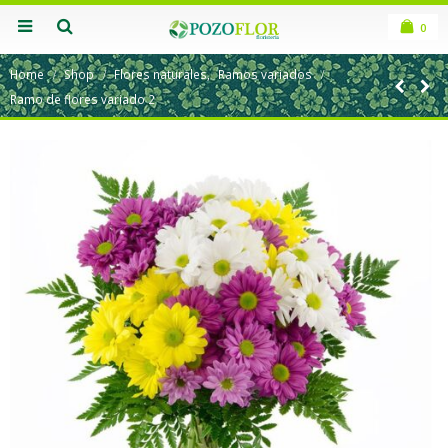
0
Home
Shop
Flores naturales
,
Ramos variados
Ramo de flores variado 2