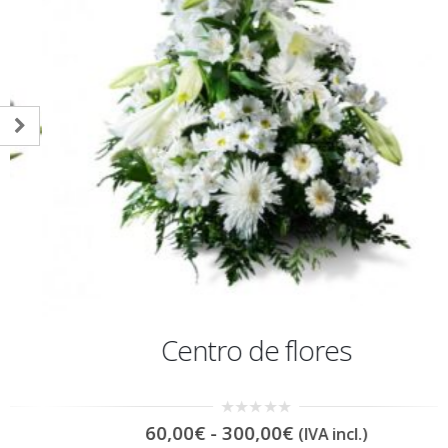
Centro de flores
Rango
0
60,00
€
-
300,00
€
(IVA incl.)
out