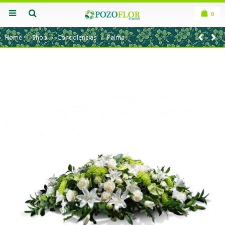
0
Home
Shop
Condolencias
Palma