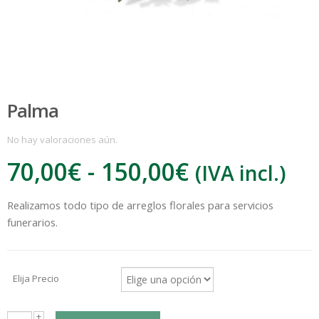
Palma
No hay valoraciones aún.
Rango
70,00
€
-
150,00
€
(IVA incl.)
de
:
Realizamos todo tipo de arreglos florales para servicios
precios:
funerarios.
desde
€
70,00€
hasta
Elija Precio
150,00€