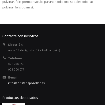
pulvinar, felis porttitor iaculis pulvinar, odio orci sodales odio, ac
pulvinar felis quam sit.
Contacta con nosotros
Dirección:
Avda. 12 de Agosto nº 9 - Andújar (Jaén)
Teléfono:
622 256 159
953 500 677
E-mail:
info@floristeriapozoflor.es
Productos destacados