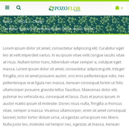
0
Home
FAQs
Design
Curabitur eget leo at velit imperdiet varius iaculis vitaes?
Lorem ipsum dolor sit amet, consectetur adipiscing elit. Curabitur eget
leo at velit imperdiet varius. In eu ipsum vitae velit congue iaculis vitae
at risus. Nullam tortor nunc, bibendum vitae semper a, volutpat eget
massa. Lorem ipsum dolor sit amet, consectetur adipiscing elit. Integer
fringilla, orci sit amet posuere auctor, orci eros pellentesque odio, nec
pellentesque erat ligula nec massa. Aenean consequat lorem ut felis
ullamcorper posuere gravida tellus faucibus. Maecenas dolor elit,
pulvinar eu vehicula eu, consequat et lacus. Duis et purus ipsum. In
auctor mattis ipsum id molestie. Donec risus nulla, fringilla a rhoncus
vitae, semper a massa. Vivamus ullamcorper, enim sit amet consequat
laoreet, tortor tortor dictum urna, ut egestas urna ipsum nec libero.
Nulla justo leo, molestie vel tempor nec, egestas at massa. Aenean