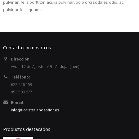
pulvinar, felis porttitor iaculis pulvinar, odio orci sodales odio, ac
pulvinar felis quam sit.
Contacta con nosotros
Dirección:
Avda. 12 de Agosto nº 9 - Andújar (Jaén)
Teléfono:
622 256 159
953 500 677
E-mail:
info@floristeriapozoflor.es
Productos destacados