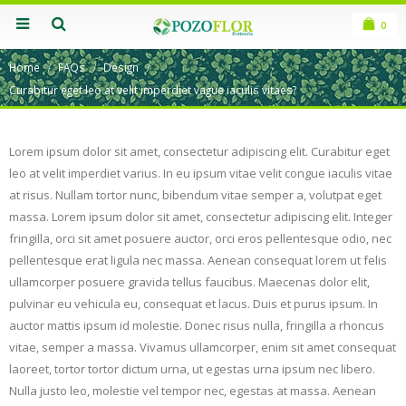
0
Home
FAQs
Design
Curabitur eget leo at velit imperdiet vague iaculis vitaes?
Lorem ipsum dolor sit amet, consectetur adipiscing elit. Curabitur eget
leo at velit imperdiet varius. In eu ipsum vitae velit congue iaculis vitae
at risus. Nullam tortor nunc, bibendum vitae semper a, volutpat eget
massa. Lorem ipsum dolor sit amet, consectetur adipiscing elit. Integer
fringilla, orci sit amet posuere auctor, orci eros pellentesque odio, nec
pellentesque erat ligula nec massa. Aenean consequat lorem ut felis
ullamcorper posuere gravida tellus faucibus. Maecenas dolor elit,
pulvinar eu vehicula eu, consequat et lacus. Duis et purus ipsum. In
auctor mattis ipsum id molestie. Donec risus nulla, fringilla a rhoncus
vitae, semper a massa. Vivamus ullamcorper, enim sit amet consequat
laoreet, tortor tortor dictum urna, ut egestas urna ipsum nec libero.
Nulla justo leo, molestie vel tempor nec, egestas at massa. Aenean