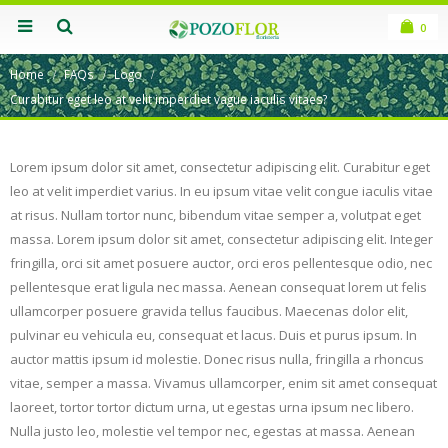
0
Home
FAQs
Logo
Curabitur eget leo at velit imperdiet vague iaculis vitaes?
Lorem ipsum dolor sit amet, consectetur adipiscing elit. Curabitur eget
leo at velit imperdiet varius. In eu ipsum vitae velit congue iaculis vitae
at risus. Nullam tortor nunc, bibendum vitae semper a, volutpat eget
massa. Lorem ipsum dolor sit amet, consectetur adipiscing elit. Integer
fringilla, orci sit amet posuere auctor, orci eros pellentesque odio, nec
pellentesque erat ligula nec massa. Aenean consequat lorem ut felis
ullamcorper posuere gravida tellus faucibus. Maecenas dolor elit,
pulvinar eu vehicula eu, consequat et lacus. Duis et purus ipsum. In
auctor mattis ipsum id molestie. Donec risus nulla, fringilla a rhoncus
vitae, semper a massa. Vivamus ullamcorper, enim sit amet consequat
laoreet, tortor tortor dictum urna, ut egestas urna ipsum nec libero.
Nulla justo leo, molestie vel tempor nec, egestas at massa. Aenean