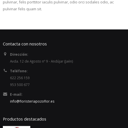
pulvinar, felis porttitor iaculis pulvinar, odio orci sodales odio, ac
pulvinar felis quam sit.
Contacta con nosotros
Dirección:
Avda. 12 de Agosto nº 9 - Andújar (Jaén)
Teléfono:
622 256 159
953 500 677
E-mail:
info@floristeriapozoflor.es
Productos destacados