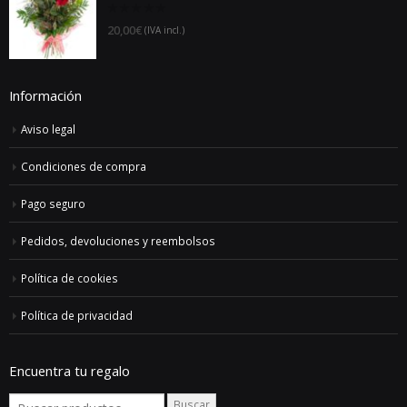
44,00€
0
20,00
€
(IVA incl.)
out
hasta
of
5
152,00€
Información
Aviso legal
Condiciones de compra
Pago seguro
Pedidos, devoluciones y reembolsos
Política de cookies
Política de privacidad
Encuentra tu regalo
Buscar