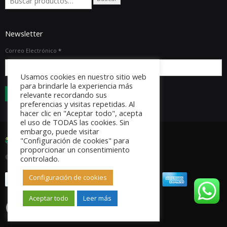
Newsletter
Correo Electrónico
*
Usamos cookies en nuestro sitio web
para brindarle la experiencia más
relevante recordando sus
preferencias y visitas repetidas. Al
hacer clic en "Aceptar todo", acepta
el uso de TODAS las cookies. Sin
embargo, puede visitar
"Configuración de cookies" para
proporcionar un consentimiento
© Copyright 2023. Todos los derechos reservados.
controlado.
Configuración de cookies
Aceptar todo
Leer más