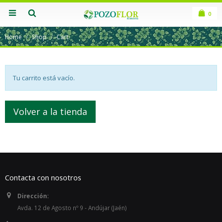
0
Home
Shop
Cart
Tu carrito está vacío.
Volver a la tienda
Contacta con nosotros
Dirección:
Avda. 12 de Agosto nº 9 - Andújar (Jaén)