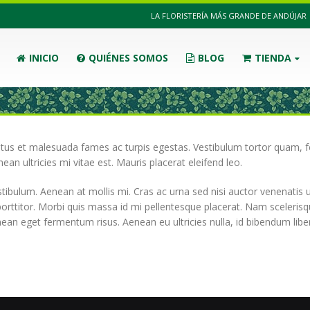
LA FLORISTERÍA MÁS GRANDE DE ANDÚJAR
INICIO
QUIÉNES SOMOS
BLOG
TIENDA
tus et malesuada fames ac turpis egestas. Vestibulum tortor quam, feu
n ultricies mi vitae est. Mauris placerat eleifend leo.
stibulum. Aenean at mollis mi. Cras ac urna sed nisi auctor venenati
orttitor. Morbi quis massa id mi pellentesque placerat. Nam scelerisque
Aenean eget fermentum risus. Aenean eu ultricies nulla, id bibendum lib