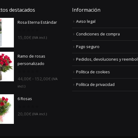
tos destacados
Información
Aviso legal
Rosa Eterna Estándar
Condiciones de compra
0
15,00
€
(IVA incl.)
out
of
Pago seguro
5
Ramo de rosas
Pedidos, devoluciones y reembo
personalizado
Política de cookies
0
Rango
-
44,00
€
152,00
€
(IVA
out
Política de privacidad
of
de
incl.)
5
precios:
6 Rosas
desde
44,00€
0
20,00
€
(IVA incl.)
hasta
out
of
152,00€
5