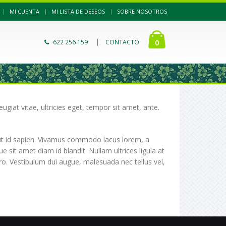
|
MI CUENTA
MI LISTA DE DESEOS
SOBRE NOSOTROS
|
0
622 256 159
CONTACTO
giat vitae, ultricies eget, tempor sit amet, ante.
s ut id sapien. Vivamus commodo lacus lorem, a
 sit amet diam id blandit. Nullam ultrices ligula at
ero. Vestibulum dui augue, malesuada nec tellus vel,