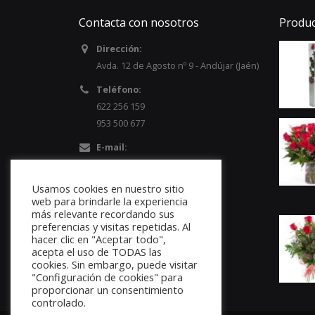
Contacta con nosotros
Produc
Dirección:
Avda. 12 de Agosto nº 9 - Andújar (Jaén)
Teléfono:
622 256 159
953 500 677
E-mail:
info@floristeriapozoflor.es
Usamos cookies en nuestro sitio
web para brindarle la experiencia
más relevante recordando sus
preferencias y visitas repetidas. Al
hacer clic en "Aceptar todo",
acepta el uso de TODAS las
cookies. Sin embargo, puede visitar
"Configuración de cookies" para
proporcionar un consentimiento
controlado.